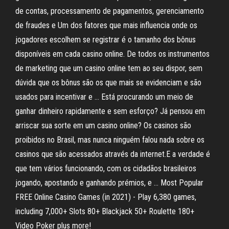
de contas, processamento de pagamentos, gerenciamento
de fraudes e Um dos fatores que mais influencia onde os
jogadores escolhem se registrar é o tamanho dos bônus
disponíveis em cada casino online. De todos os instrumentos
de marketing que um casino online tem ao seu dispor, sem
dúvida que os bônus são os que mais se evidenciam e são
usados para incentivar e … Está procurando um meio de
ganhar dinheiro rapidamente e sem esforço? Já pensou em
arriscar sua sorte em um casino online? Os casinos são
proibidos no Brasil, mas nunca ninguém falou nada sobre os
casinos que são acessados através da internet.E a verdade é
que tem vários funcionando, com os cidadãos brasileiros
jogando, apostando e ganhando prémios, e … Most Popular
FREE Online Casino Games (in 2021) - Play 6,380 games,
including 7,000+ Slots 80+ Blackjack 50+ Roulette 180+
Video Poker plus more!