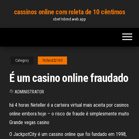
Skip
cassinos online com roleta de 10 cêntimos
to
xbet1nbmd.web.app
the
content
Category
Pollard32190
É um casino online fraudado
By
ADMINISTRATOR
há 4 horas Neteller é a carteira virtual mais aceita por casinos
online embora hoje – o risco de fraude é simplesmente muito
Grande vegas casino
O JackpotCity é um cassino online que foi fundado em 1998,