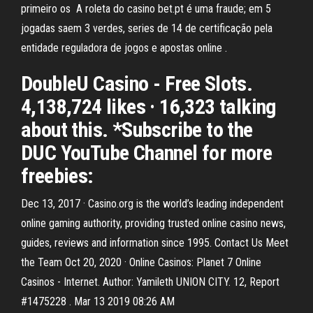
primeiro os A roleta do casino bet.pt é uma fraude; em 5
jogadas saem 3 verdes, series de 14 de certificação pela
entidade reguladora de jogos e apostas online .
DoubleU Casino - Free Slots.
4,138,724 likes · 16,323 talking
about this. *Subscribe to the
DUC YouTube Channel for more
freebies:
Dec 13, 2017 · Casino.org is the world’s leading independent
online gaming authority, providing trusted online casino news,
guides, reviews and information since 1995. Contact Us Meet
the Team Oct 20, 2020 · Online Casinos: Planet 7 Online
Casinos - Internet. Author: Yamileth UNION CITY. 12, Report
#1475228 . Mar 13 2019 08:26 AM