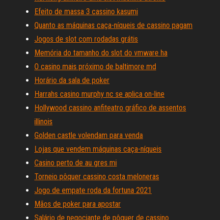
Efeito de massa 3 cassino kasumi
Quanto as máquinas caça-níqueis de cassino pagam
Jogos de slot com rodadas grátis
Memória do tamanho do slot do vmware ha
O casino mais próximo de baltimore md
Horário da sala de poker
Harrahs casino murphy nc se aplica on-line
Hollywood cassino anfiteatro gráfico de assentos
illinois
Golden castle volendam para venda
Lojas que vendem máquinas caça-níqueis
Casino perto de au gres mi
Torneio pôquer cassino costa meloneras
Jogo de empate roda da fortuna 2021
Mãos de poker para apostar
Salário de negociante de pôquer de cassino