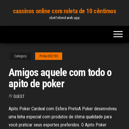
Skip
cassinos online com roleta de 10 cêntimos
to
xbet1nbmd.web.app
the
content
Category
Pollard32190
Amigos aquele com todo o
apito de poker
By
GUEST
Apito Poker Cardeal com Esfera PretoA Poker desenvolveu
uma linha especial com produtos de ótima qualidade para
você praticar seus esportes preferidos. O Apito Poker