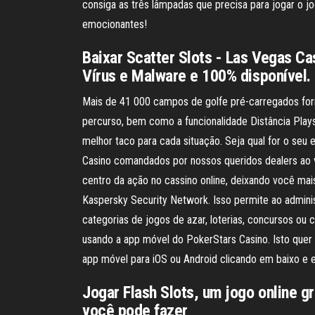
consiga as três lâmpadas que precisa para jogar o j
emocionantes!
Baixar Scatter Slots - Las Vegas C
Vírus e Malware e 100% disponível.
Mais de 41 000 campos de golfe pré-carregados forn
percurso, bem como a funcionalidade Distância Plays
melhor taco para cada situação. Seja qual for o seu e
Casino comandados por nossos queridos dealers ao 
centro da ação no cassino online, deixando você mai
Kaspersky Security Network. Isso permite ao admini
categorias de jogos de azar, loterias, concursos ou
usando a app móvel do PokerStars Casino. Isto quer
app móvel para iOS ou Android clicando em baixo e e
Jogar Flash Slots, um jogo online gr
você pode fazer