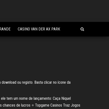
GRANDE
CASINO VAN DER AX PARK
 download ou registo. Basta clicar no ícone da
ra, ele tem um nome de lançamento: Caça Niquel
las chances de lucros ⭐️ Topgame Casinos Traz Jogos