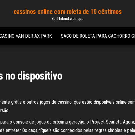
cassinos online com roleta de 10 cêntimos
xbet1nbmd.web.app
CASINO VAN DER AX PARK
SACO DE ROLETA PARA CACHORRO 
 no dispositivo
nte grátis e outros jogos de cassino, que estão disponíveis online sem
ersão
os para o console de jogos da próxima geração, o Project Scarlett. Ago
ara entreter Os caça níqueis são conhecidos pelas regras simples e pe