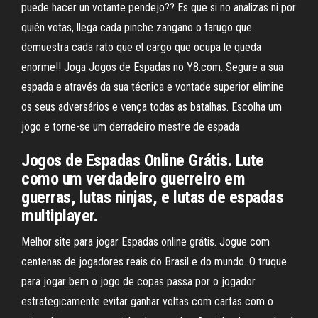
puede hacer un votante pendejo?? Es que si no analizas ni por
quién votas, llega cada pinche zangano o tarugo que
demuestra cada rato que el cargo que ocupa le queda
enorme!! Joga Jogos de Espadas no Y8.com. Segure a sua
espada e através da sua técnica e vontade superior elimine
os seus adversários e vença todas as batalhas. Escolha um
jogo e torne-se um derradeiro mestre de espada
Jogos de Espadas Online Grátis. Lute
como um verdadeiro guerreiro em
guerras, lutas ninjas, e lutas de espadas
multiplayer.
Melhor site para jogar Espadas online grátis. Jogue com
centenas de jogadores reais do Brasil e do mundo. O truque
para jogar bem o jogo de copas passa por o jogador
estrategicamente evitar ganhar voltas com cartas com o