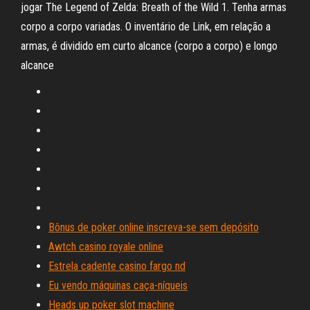
jogar The Legend of Zelda: Breath of the Wild 1. Tenha armas
corpo a corpo variadas. O inventário de Link, em relação a
armas, é dividido em curto alcance (corpo a corpo) e longo
alcance
Bônus de poker online inscreva-se sem depósito
Awtch casino royale online
Estrela cadente casino fargo nd
Eu vendo máquinas caça-níqueis
Heads up poker slot machine