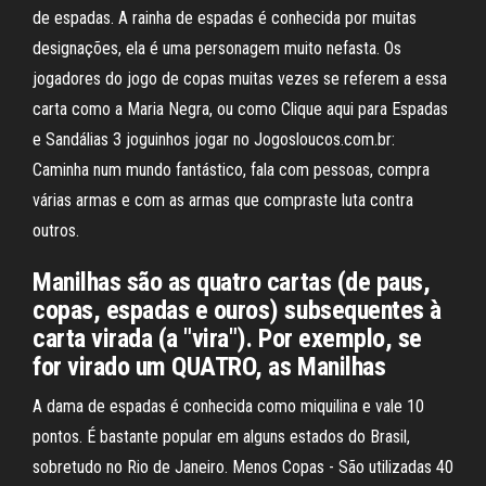
de espadas. A rainha de espadas é conhecida por muitas
designações, ela é uma personagem muito nefasta. Os
jogadores do jogo de copas muitas vezes se referem a essa
carta como a Maria Negra, ou como Clique aqui para Espadas
e Sandálias 3 joguinhos jogar no Jogosloucos.com.br:
Caminha num mundo fantástico, fala com pessoas, compra
várias armas e com as armas que compraste luta contra
outros.
Manilhas são as quatro cartas (de paus,
copas, espadas e ouros) subsequentes à
carta virada (a "vira"). Por exemplo, se
for virado um QUATRO, as Manilhas
A dama de espadas é conhecida como miquilina e vale 10
pontos. É bastante popular em alguns estados do Brasil,
sobretudo no Rio de Janeiro. Menos Copas - São utilizadas 40