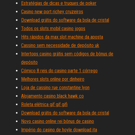
Estratégias de dicas e truques de poker
Casino new port richey cruzeiros
Download grátis do software da bola de cristal
Todos os slots mobil casino jogos
Hits rápidos da max slot machine da aposta
Cassino sem necessidade de depósito uk
Intertops casino grátis sem códigos de bônus de
depósito
Cómico 8 reis do casino parte 1 córrego
Melhores slots online por dinheiro
Loja de cassino rue constantine lyon
Alojamento casino black hawk co
Roleta elétrica gif gif gifi
Download grátis do software da bola de cristal
Novo casino online rei bônus de casino
Império do casino de hoyle download ita