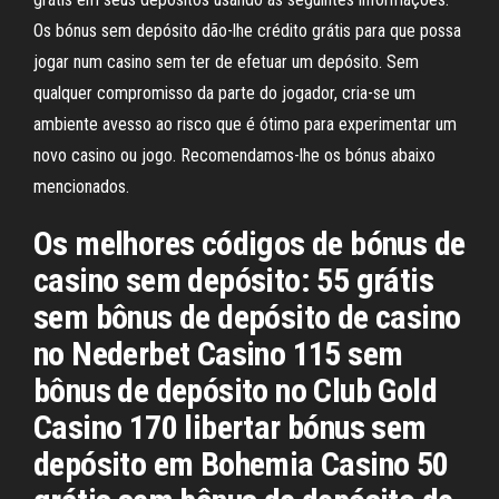
Os bónus sem depósito dão-lhe crédito grátis para que possa
jogar num casino sem ter de efetuar um depósito. Sem
qualquer compromisso da parte do jogador, cria-se um
ambiente avesso ao risco que é ótimo para experimentar um
novo casino ou jogo. Recomendamos-lhe os bónus abaixo
mencionados.
Os melhores códigos de bónus de
casino sem depósito: 55 grátis
sem bônus de depósito de casino
no Nederbet Casino 115 sem
bônus de depósito no Club Gold
Casino 170 libertar bónus sem
depósito em Bohemia Casino 50