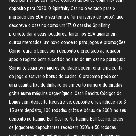
depósito para 2020. O Spinfinity Casino é voltado para o
mercado dos EUA e seu tema é “um universo de jogos”, que
descreve o cassino como um 'T'. O cassino Spinfinity
promete dar a seus jogadores, tanto nos EUA quanto em
outros mercados, um novo conceito para jogos e promoções.
Como regra, o bónus sem depósito é creditado ao jogador
após o registo bem sucedido no site de um casino português.
Somente usuários maiores de idade podem criar uma conta
de jogo e activar o bónus do casino. O presente pode ser
uma quantia fixa de dinheiro ou um certo número de giradas
grátis numa máquina caça-níqueis. Cash Bandits Códigos de
bônus sem depósito Registre-se, deposite e reivindique até $
15 sem depósito, 100 rodadas grátis e bônus de 200% no seu
depósito no Raging Bull Casino. No Raging Bull Casino, todos
os jogadores depositantes recebem 350% + 50 rodadas
grátis em seus depósitos usando as seguintes informações: