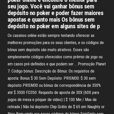
seu jogo. Você vai ganhar bônus sem
depósito no poker e poder fazer maiores
apostas e quanto mais Os bônus sem
depósito no poker em alguns sites de p
Os cassinos online estão sempre tentando oferecer as
melhores promoções para os seus clientes, e os códigos de
bônus sem depósito são muito atrativos. Esses são
simplesmente códigos oferecidos como prêmio de jogo ou
em casos pré-definidos e que podem ser … Promoção Planet
7: Código bônus: Descrição do Bônus: Os requisitos de
aposta: Bonus $ 30 Sem Depósito: PRISM30: $ 30 sem
depósito PRISM30 ou bônus de correspondência de 350%
até $ 3500 FD350: Requisito de aposta de 30X (60X para
jogos de mesa e pôquer de vídeo) | $ 100 Min / Max de
retirada | Não há depósito Chip Grátis de $ 65 em Naughty or
Nice Bem-vindo aos novos códigos de bônus SpinFinity sem