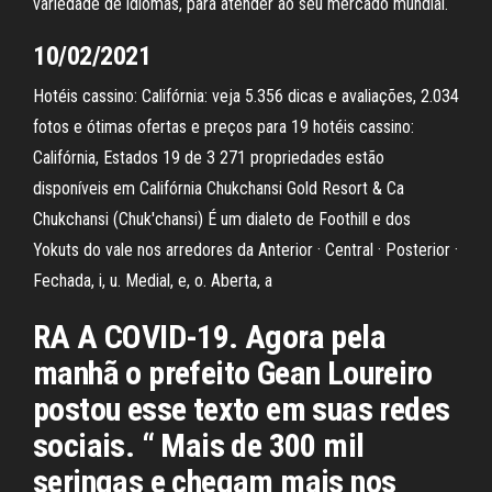
variedade de idiomas, para atender ao seu mercado mundial.
10/02/2021
Hotéis cassino: Califórnia: veja 5.356 dicas e avaliações, 2.034
fotos e ótimas ofertas e preços para 19 hotéis cassino:
Califórnia, Estados 19 de 3 271 propriedades estão
disponíveis em Califórnia Chukchansi Gold Resort & Ca
Chukchansi (Chuk'chansi) É um dialeto de Foothill e dos
Yokuts do vale nos arredores da Anterior · Central · Posterior ·
Fechada, i, u. Medial, e, o. Aberta, a
RA A COVID-19. Agora pela
manhã o prefeito Gean Loureiro
postou esse texto em suas redes
sociais. “ Mais de 300 mil
seringas e chegam mais nos