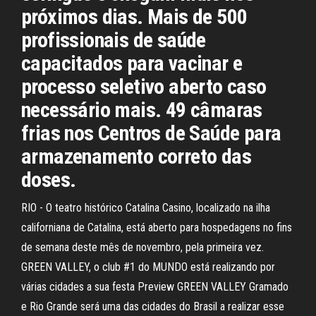
próximos dias. Mais de 500
profissionais de saúde
capacitados para vacinar e
processo seletivo aberto caso
necessário mais. 49 câmaras
frias nos Centros de Saúde para
armazenamento correto das
doses.
RIO - O teatro histórico Catalina Casino, localizado na ilha
californiana de Catalina, está aberto para hospedagens no fins
de semana deste mês de novembro, pela primeira vez.
GREEN VALLEY, o club #1 do MUNDO está realizando por
várias cidades a sua festa Preview GREEN VALLEY Gramado
e Rio Grande será uma das cidades do Brasil a realizar esse