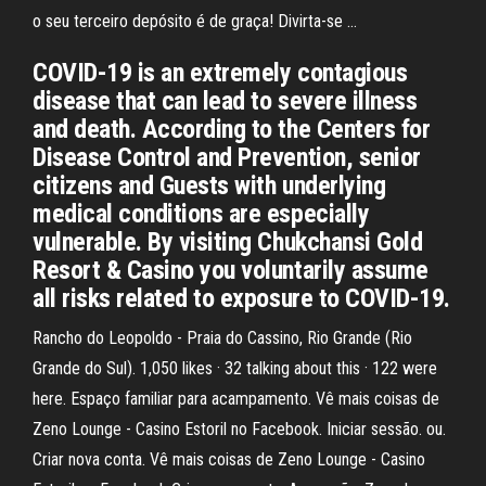
o seu terceiro depósito é de graça! Divirta-se …
COVID-19 is an extremely contagious
disease that can lead to severe illness
and death. According to the Centers for
Disease Control and Prevention, senior
citizens and Guests with underlying
medical conditions are especially
vulnerable. By visiting Chukchansi Gold
Resort & Casino you voluntarily assume
all risks related to exposure to COVID-19.
Rancho do Leopoldo - Praia do Cassino, Rio Grande (Rio
Grande do Sul). 1,050 likes · 32 talking about this · 122 were
here. Espaço familiar para acampamento. Vê mais coisas de
Zeno Lounge - Casino Estoril no Facebook. Iniciar sessão. ou.
Criar nova conta. Vê mais coisas de Zeno Lounge - Casino