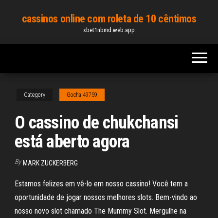
Skip
cassinos online com roleta de 10 cêntimos
to
xbet1nbmd.web.app
the
content
Category
Gochal49759
O cassino de chukchansi
está aberto agora
By
MARK ZUCKERBERG
Estamos felizes em vê-lo em nosso cassino! Você tem a
oportunidade de jogar nossos melhores slots. Bem-vindo ao
nosso novo slot chamado The Mummy Slot. Mergulhe na