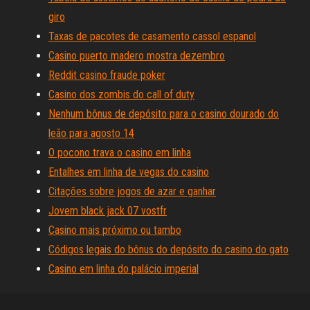
giro
Taxas de pacotes de casamento cassol espanol
Casino puerto madero mostra dezembro
Reddit casino fraude poker
Casino dos zombis do call of duty
Nenhum bônus de depósito para o casino dourado do
leão para agosto 14
O pocono trava o casino em linha
Entalhes em linha de vegas do casino
Citações sobre jogos de azar e ganhar
Jovem black jack 07 vostfr
Casino mais próximo ou tambo
Códigos legais do bônus do depósito do casino do gato
Casino em linha do palácio imperial