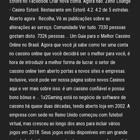
Estoril no Facebook Criar nova conta. Agora não. Zeno Lounge
- Casino Estoril. Restaurante em Estoril. 4.2. 4.2 de 5 estrelas.
Aberto agora · Recolha, Vê as publicações sobre as
alterações ao serviço. Comunidade Ver tudo. 7330 pessoas
gostam disto. 7326 pessoas … Um Guia para o Melhor Cassino
Online no Brasil. Agora que você já sabe como ter uma conta
no cassino online que você decidirá ser o melhor para você, é
hora de introduzir a melhor forma de lucrar. o setor de
cassino online tem aberto portas a novos sites e empresas.
Inclusive, você pode ver nossa página sobre novos Casinos
aqui e ver mais sobre isso. é um cassino confiável e possui
bons bônus e … 1x2Gaming está no negócio de software de
cassino há quase duas décadas, tendo aberto loja em 2002. A
empresa com sede no Reino Unido começou com futebol
virtual, mas cresceu ao longo dos anos para incluir vários
jogos em 2018. Seus jogos estão disponíveis em um grande