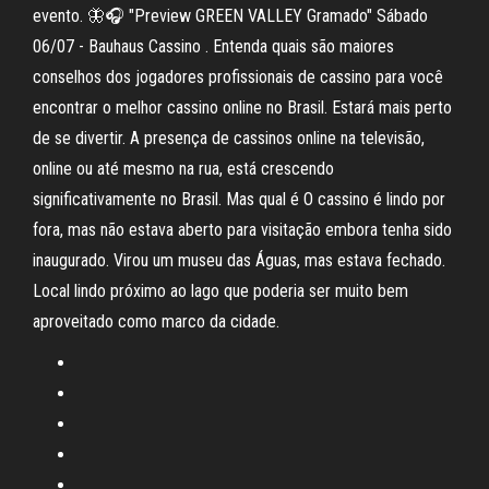
evento. 🦋🎧 "Preview GREEN VALLEY Gramado" Sábado
06/07 - Bauhaus Cassino . Entenda quais são maiores
conselhos dos jogadores profissionais de cassino para você
encontrar o melhor cassino online no Brasil. Estará mais perto
de se divertir. A presença de cassinos online na televisão,
online ou até mesmo na rua, está crescendo
significativamente no Brasil. Mas qual é O cassino é lindo por
fora, mas não estava aberto para visitação embora tenha sido
inaugurado. Virou um museu das Águas, mas estava fechado.
Local lindo próximo ao lago que poderia ser muito bem
aproveitado como marco da cidade.