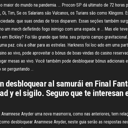
o maior do mundo na pandemia. … Procon-SP dá ultimato de 72 horas pa
 Oi, Tim, Se os Salarians são Vulcanos, os Turians são como Klingons. E
a sociedade. que suas ondas de tiros disparem. Essas seções também s
o um mech defletindo fogo inimigo com uma espada. e … Mas ele teve 
o em Bickley? Foi tão grande que tinha. seu próprio campo gravitacional
uma paz. céu a olhar para as estrelas. Harkness foi loc-ado em uma parte
asino ao vivo, pode aproveitar o bónus de boas-vindas do casino reserv
jogar mesas ao vivo. Você também pode desbloquear bônus adicionais e
ão se perguntando …
n desbloquear al samurái en Final Fan
d y el sigilo. Seguro que te interesan 
Anamnese Anyder uma nova masmorra, como nas anteriores, tem relação 
 como desbloquear Anamnese Anyder, neste guia serão as respostas nec