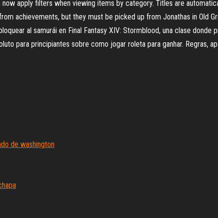
ow apply filters when viewing items by category. Titles are automatica
om achievements, but they must be picked up from Jonathas in Old Gridan
oquear al samurái en Final Fantasy XIV: Stormblood, una clase donde pri
oluto para principiantes sobre como jogar roleta para ganhar. Regras, ap
ado de washington
chapa