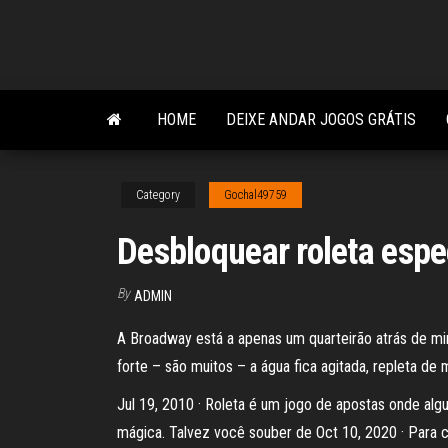
Skip
to
the
content
HOME
DEIXE ANDAR JOGOS GRÁTIS
Category
Gochal49759
Desbloquear roleta espec
By
ADMIN
A Broadway está a apenas um quarteirão atrás de mim.
forte – são muitos – a água fica agitada, repleta d
Jul 19, 2010 · Roleta é um jogo de apostas onde alg
mágica. Talvez você souber de Oct 10, 2020 · Para c