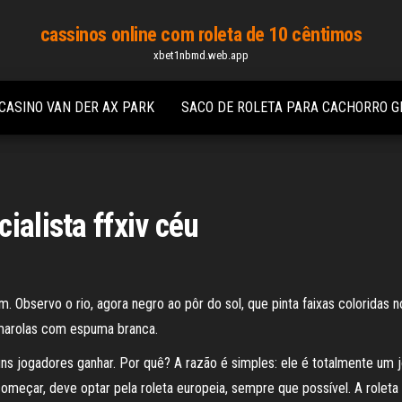
cassinos online com roleta de 10 cêntimos
xbet1nbmd.web.app
CASINO VAN DER AX PARK
SACO DE ROLETA PARA CACHORRO 
ialista ffxiv céu
 Observo o rio, agora negro ao pôr do sol, que pinta faixas coloridas no
e marolas com espuma branca.
uns jogadores ganhar. Por quê? A razão é simples: ele é totalmente um 
omeçar, deve optar pela roleta europeia, sempre que possível. A rolet