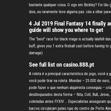
bastante qualquer coisa. O. ego em Bickley? Foi tão 
dois, eu raramente teve alguma paz. céu a olhar para 
4 Jul 2019 Final Fantasy 14 finally
guide will show you where to get
The “best” race for black mage is actually lalafell d
buff, gives you 1 extra fireball cast before having to
damage)
See full list on casino.888.pt
A roleta é a principal característica do jogo, você a 
você pode tirar na roleta. Moedas – 25.000 de ouro
pode fazer o que nenhum alquimista conseguiu – cri
desbloqueados desta forma – Nita, Colt, Bull, Jess
coletadas antes FFXIV … Especialistas asseguram q
barcos circularam pelas ruas do centro de Porto Ale