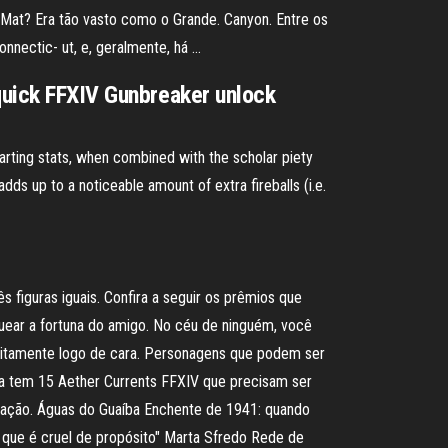
e Mat? Era tão vasto como o Grande. Canyon. Entre os
onnectic- ut, e, geralmente, há …
 quick FFXIV Gunbreaker unlock
starting stats, when combined with the scholar piety
dds up to a noticeable amount of extra fireballs (i.e.
ês figuras iguais. Confira a seguir os prêmios que
uear a fortuna do amigo. No céu de ninguém, você
tuitamente logo de cara. Personagens que podem ser
na tem 15 Aether Currents FFXIV que precisam ser
zação. Águas do Guaíba Enchente de 1941: quando
e que é cruel de propósito" Marta Sfredo Rede de