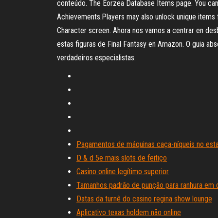
conteúdo. The Eorzea Database Items page. You can n
Achievements.Players may also unlock unique items fr
Character screen. Ahora nos vamos a centrar en desbl
estas figuras de Final Fantasy en Amazon. O guia abs
verdadeiros especialistas.
Pagamentos de máquinas caça-níqueis no est
D & d 5e mais slots de feitiço
Casino online legítimo superior
Tamanhos padrão de punção para ranhura em 
Datas da turnê do casino regina show lounge
Aplicativo texas holdem não online