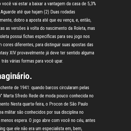
 você vai estar a baixar a vantagem da casa de 5,3%
). Aguarde até que hajam (2) Duas rodadas
mente, dobro a aposta até que eu vença, e, então,
itas as versões à volta do nascimento da Roleta, mas
leta possui fichas específicas para seu jogo nos
 cores diferentes, para distinguir suas apostas das
ntasy XIV provavelmente já deve ter sentido alguma
rás várias formas para você upar.
maginário.
chente de 1941: quando barcos circularam pelas
ito" Marta Sfredo Rede de moda pouco conhecida no
ento Nesta quarta-feira, o Procon de São Paulo
ea militar são conhecidos por sua disciplina no
 menos espera. O jogo abre com você no céu, antes
ng que ele não era um especialista em, bem,