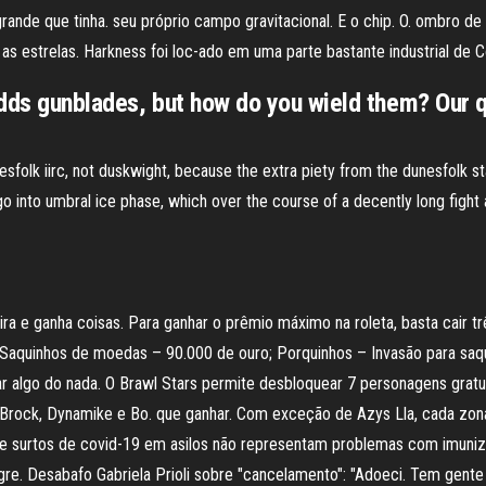
grande que tinha. seu próprio campo gravitacional. E o chip. O. ombro d
as estrelas. Harkness foi loc-ado em uma parte bastante industrial de C
 adds gunblades, but how do you wield them? Our
unesfolk iirc, not duskwight, because the extra piety from the dunesfolk 
 go into umbral ice phase, which over the course of a decently long fight a
gira e ganha coisas. Para ganhar o prêmio máximo na roleta, basta cair tr
; Saquinhos de moedas – 90.000 de ouro; Porquinhos – Invasão para saq
ar algo do nada. O Brawl Stars permite desbloquear 7 personagens gra
e, Brock, Dynamike e Bo. que ganhar. Com exceção de Azys Lla, cada zo
ue surtos de covid-19 em asilos não representam problemas com imuni
gre. Desabafo Gabriela Prioli sobre "cancelamento": "Adoeci. Tem gent