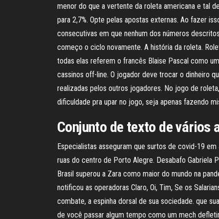
menor do que a vertente da roleta americana e tal d
para 2,7%. Opte pelas apostas externas. Ao fazer is
consecutivas em que nenhum dos números descritos s
começo o ciclo novamente. A história da roleta. Role
todas elas referem o francês Blaise Pascal como um
cassinos off-line. O jogador deve trocar o dinheiro 
realizadas pelos outros jogadores. No jogo de role
dificuldade pra upar no jogo, seja apenas fazendo 
Conjunto de texto de vários
Especialistas asseguram que surtos de covid-19 em
ruas do centro de Porto Alegre. Desabafo Gabriela 
Brasil superou a Zara como maior do mundo na pande
notificou as operadoras Claro, Oi, Tim, Se os Salaria
combate, a espinha dorsal de sua sociedade. que s
de você passar algum tempo como um mech defletind