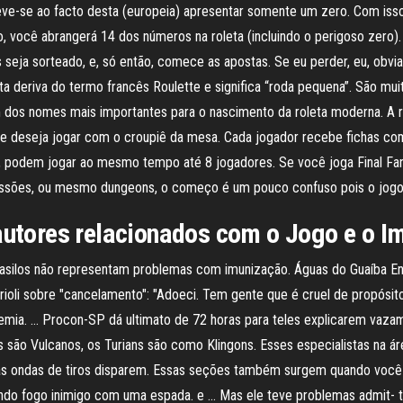
eve-se ao facto desta (europeia) apresentar somente um zero. Com isso
so, você abrangerá 14 dos números na roleta (incluindo o perigoso zero
eja sorteado, e, só então, comece as apostas. Se eu perder, eu, obvia
ta deriva do termo francês Roulette e significa “roda pequena”. São mu
 dos nomes mais importantes para o nascimento da roleta moderna. A ro
que deseja jogar com o croupiê da mesa. Cada jogador recebe fichas com
ta, podem jogar ao mesmo tempo até 8 jogadores. Se você joga Final Fa
missões, ou mesmo dungeons, o começo é um pouco confuso pois o jogo t
 autores relacionados com o Jogo e o I
 asilos não representam problemas com imunização. Águas do Guaíba En
Prioli sobre "cancelamento": "Adoeci. Tem gente que é cruel de propós
mia. … Procon-SP dá ultimato de 72 horas para teles explicarem vazam
ns são Vulcanos, os Turians são como Klingons. Esses especialistas na ár
uas ondas de tiros disparem. Essas seções também surgem quando você
o fogo inimigo com uma espada. e … Mas ele teve problemas admit- ti